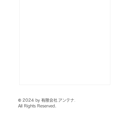
シゴネラ基地改修に見る任務を
© 2024 by 有限会社
アンテナ
.
.
止めない施工計画
All Rights Reserved.
米軍基地向けビジネスチャンスをお
探しの企業様に、示唆に富む事例を
ご紹介します。 イタリアのシゴネラ