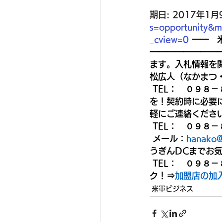
期日: 2017年1月9
s=opportunity
_cview=0
━━　
━━━━━━━━
ます。入札情報を
松広人（なかまつ
TEL：　０９８－
を！契約時に必要
軽にご連絡ください
TEL：　０９８－
メール：
hanako@
うぎんDCまでお気
TEL：　０９８
ク！⇒
加盟店の加
米軍ビジネス