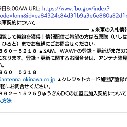
日8:00AM URL: 
https://www.fbo.gov/index?
&mode=form&id=ea84324c84d31b9a3e6e880a82d1
米軍契約について　　
━━━━━━━━━━━━━━━━━━━ ▲米軍の入札情
閲覧して契約を獲得！情報配信ご希望の方は石原聡（いし
・ひろと）までお気軽にごお問合せください。 
８６０－５２１８ ▲SAM
、WAWFの
登録
・更新
がまだの
になります。登録・更新に関するお問合せは、アンテナ諸
。 
８６０－５２１８ 
antenna-okinawa.co.jp
▲クレジットカード加盟店登録
軽にお問合せください。 
－８６２－１５２５りゅうぎんDCの加盟店加入契約につい
入方法