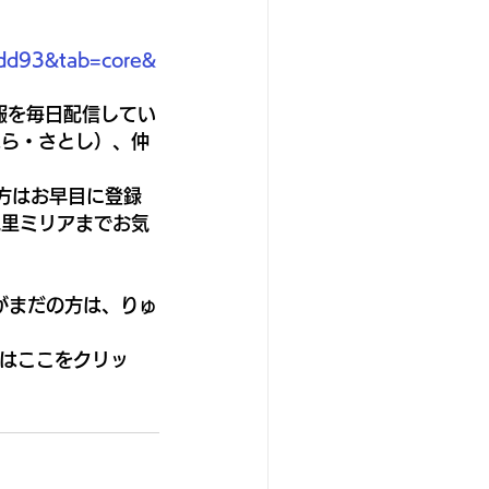
dd93&tab=core&
報を毎日配信してい
はら・さとし）、仲
方はお早目に登録
見里ミリアまでお気
がまだの方は、りゅ
てはここをクリッ