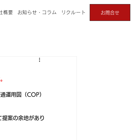
社概要
お知らせ・コラム
リクルート
お問合せ
す。
通運用図（COP）
て提案の余地があり
。