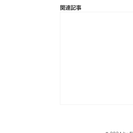
関連記事
平成30年度 翻訳支援事
申請受付開始のご案内