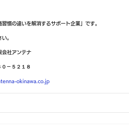
商習慣の違いを解消するサポート企業」
です。
さい。
限会社アンテナ
６０－５２１８
tenna-okinawa.co.jp