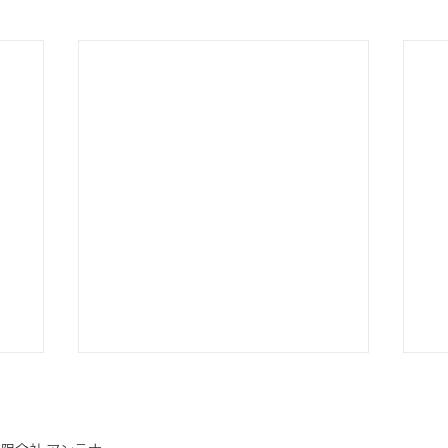
業
外国人観光客の受け入れ支援
島
回
毎年増加している外国人観光客の