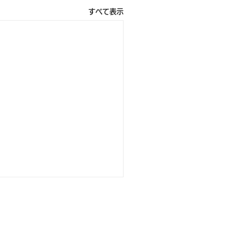
すべて表示
ぜんぶでおーきな祭 第9
沖縄国際映画祭の開催